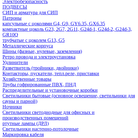
Электробезопасность
ПОДВЕСЫ
СИП и арматура для СИП
Патроны
капсульные с цоколями G4, G9, GY6.35, GX6.35
компактные цоколь G23, 2G7, 2G11, G24d-1, G24d-2, G24d-3,
GR10Q
трубчатые с цоколем G13, G5
Металлические корпуса
Шины (фазные, нулевые, заземления)
Ретро провода и электроустановка
Удлинители
Разветвитель (тройники, двойники)
Контакторы, пускатели, тепл.реле, приставки
Хозяйственные товары
Трубы гофрированные ПВХ, ПНД
Распределительные и установочные коробки
Светильники бытовые (основное освещение, светильники для
сауны и парной)
Ночники
Светильники светодиодные для офисных и
производственных помещений
ртутные лампы (ДРЛ)
Светильники настенно-потолочные
Маркировка кабеля