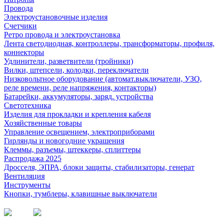
Провода
Электроустановочные изделия
Счетчики
Ретро провода и электроустановка
Лента светодиодная, контроллеры, трансформаторы, профиля,
коннекторы
Удлинители, разветвители (тройники)
Вилки, штепсели, колодки, переключатели
Низковольтное оборудование (автомат.выключатели, УЗО,
реле времени, реле напряжения, контакторы)
Батарейки, аккумуляторы, заряд. устройства
Светотехника
Изделия для прокладки и крепления кабеля
Хозяйственные товары
Управление освещением, электроприборами
Гирлянды и новогодние украшения
Клеммы, разъемы, штеккеры, сплиттеры
Распродажа 2025
Дросселя, ЭПРА, блоки защиты, стабилизаторы, генерат
Вентиляция
Инструменты
Кнопки, тумблеры, клавишные выключатели