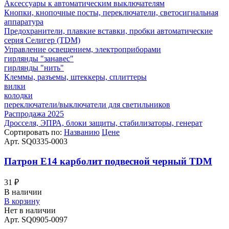
Аксессуары к автоматическим выключателям
Кнопки, кнопочные посты, переключатели, светосигнальная
аппаратура
Предохранители, плавкие вставки, пробки автоматические
серия Селигер (TDM)
Управление освещением, электроприборами
гирлянды "занавес"
гирлянды "нить"
Клеммы, разъемы, штеккеры, сплиттеры
вилки
колодки
переключатели/выключатели для светильников
Распродажа 2025
Дросселя, ЭПРА, блоки защиты, стабилизаторы, генерат
Сортировать по:
Названию
Цене
Арт. SQ0335-0003
Патрон Е14 карболит подвесной черный TDM
31
₽
В наличии
В корзину
Нет в наличии
Арт. SQ0905-0097