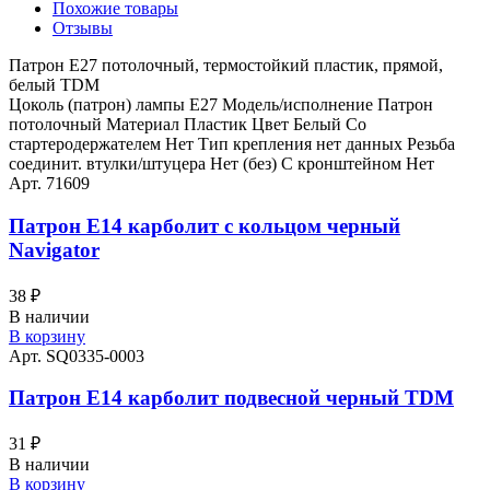
Похожие товары
Отзывы
Патрон Е27 потолочный, термостойкий пластик, прямой,
белый TDM
Цоколь (патрон) лампы E27 Модель/исполнение Патрон
потолочный Материал Пластик Цвет Белый Со
стартеродержателем Нет Тип крепления нет данных Резьба
соединит. втулки/штуцера Нет (без) С кронштейном Нет
Арт. 71609
Патрон Е14 карболит с кольцом черный
Navigator
38
₽
В наличии
В корзину
Арт. SQ0335-0003
Патрон Е14 карболит подвесной черный TDM
31
₽
В наличии
В корзину