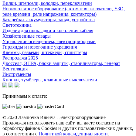
Вилки, штепсели, колодки, переключатели
Низковольтное оборудование (автомат.выключатели, УЗО,
реле времени, реле напряжения, контакторы)
Батарейки, аккумуляторы, заряд. устройства
Светотехника
Изделия для прокладки и крепления кабеля
Хозяйственные товары
Управление освещением, электроприборами
Гирлянды и новогодние украшения
Клеммы, разъемы, штеккеры, сплиттеры
Распродажа 2025
Дросселя, ЭПРА, блоки защиты, стабилизаторы, генерат
Вентиляция
Инструменты
Кнопки, тумблеры, клавишные выключатели
Принимаем к оплате:
© 2020 Лампочка Ильича - Электрооборудование
Продолжая использовать наш сайт, вы даете согласие на
обработку файлов Cookies и других пользовательских данных,
в соответствии с
Политикой конфиденциальности
.