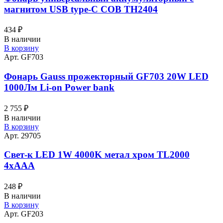
магнитом USB type-C COB TH2404
434
₽
В наличии
В корзину
Арт. GF703
Фонарь Gauss прожекторный GF703 20W LED
1000Лм Li-on Power bank
2 755
₽
В наличии
В корзину
Арт. 29705
Свет-к LED 1W 4000K метал хром TL2000
4хААА
248
₽
В наличии
В корзину
Арт. GF203