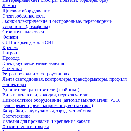
Интерьерный свет (люстры, подвесы, торшеры, бра)
Лампы
Щитовое оборудование
Электробезопасность
Звонки электрические и беспроводные, переговорные
устройства (домофоны)
Строительные смеси
Фонари
СИП и арматура для СИП
Крепеж
Патроны
Провода
Электроустановочные изделия
Счетчики
Ретро провода и электроустановка
Лента светодиодная, контроллеры, трансформаторы, профиля,
коннекторы
Удлинители, разветвители (тройники)
Вилки, штепсели, колодки, переключатели
Низковольтное оборудование (автомат.выключатели, УЗО,
реле времени, реле напряжения, контакторы)
Батарейки, аккумуляторы, заряд. устройства
Светотехника
Изделия для прокладки и крепления кабеля
Хозяйственные товары