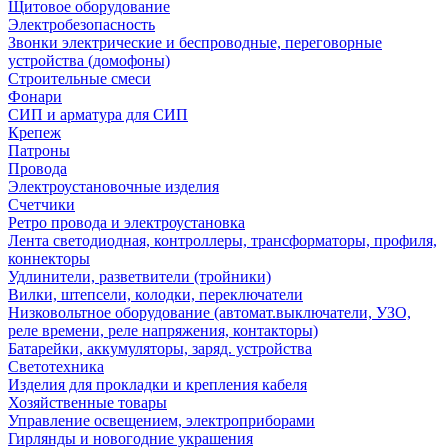
Щитовое оборудование
Электробезопасность
Звонки электрические и беспроводные, переговорные
устройства (домофоны)
Строительные смеси
Фонари
СИП и арматура для СИП
Крепеж
Патроны
Провода
Электроустановочные изделия
Счетчики
Ретро провода и электроустановка
Лента светодиодная, контроллеры, трансформаторы, профиля,
коннекторы
Удлинители, разветвители (тройники)
Вилки, штепсели, колодки, переключатели
Низковольтное оборудование (автомат.выключатели, УЗО,
реле времени, реле напряжения, контакторы)
Батарейки, аккумуляторы, заряд. устройства
Светотехника
Изделия для прокладки и крепления кабеля
Хозяйственные товары
Управление освещением, электроприборами
Гирлянды и новогодние украшения